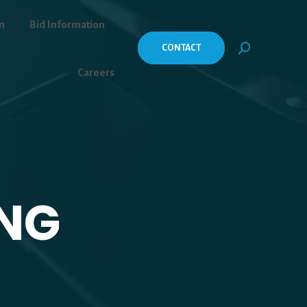
n
Bid Information
CONTACT
Search:
Careers
ING