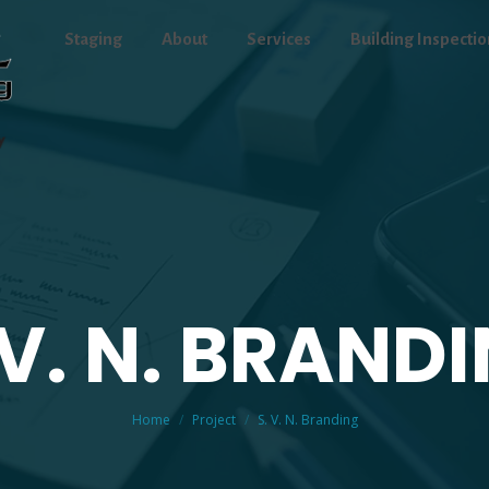
Staging
About
Services
Building Inspectio
 V. N. BRAND
You are here:
Home
Project
S. V. N. Branding